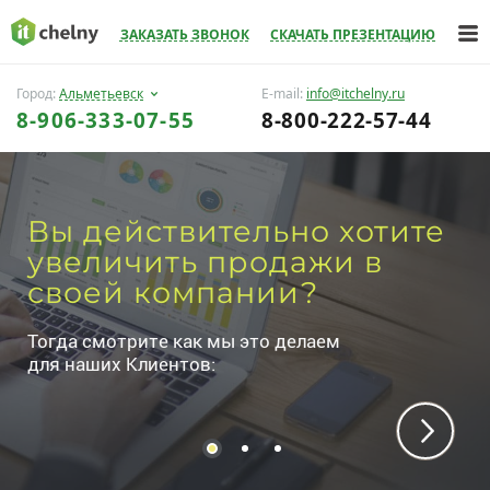
ЗАКАЗАТЬ ЗВОНОК
СКАЧАТЬ ПРЕЗЕНТАЦИЮ
Город:
Альметьевск
E-mail:
info@itchelny.ru
8-906-333-07-55
8-800-222-57-44
Вы действительно
хотите
увеличить
продажи в
своей компании?
Тогда смотрите как мы это делаем
для наших Клиентов: